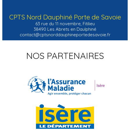
CPTS Nord Dauphiné Porte de Savoie
63 rue du 11 novembre, Fitilieu
38490 Les Abrets en Daulphiné
contact@cptsnorddauphineportedesavoie
.fr
NOS PARTENAIRES