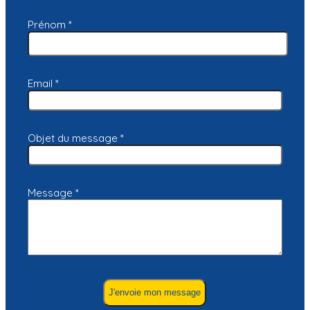
ce
champ.
Prénom
*
Email
*
Objet du message
*
Message
*
J'envoie mon message