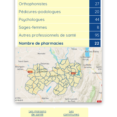
Orthophonistes
27
Pédicures-podologues
20
Psychologues
44
Sages-femmes
8
Autres professionnels de santé
95
Nombre de pharmacies
22
Les maisons
Les
de santé
communes