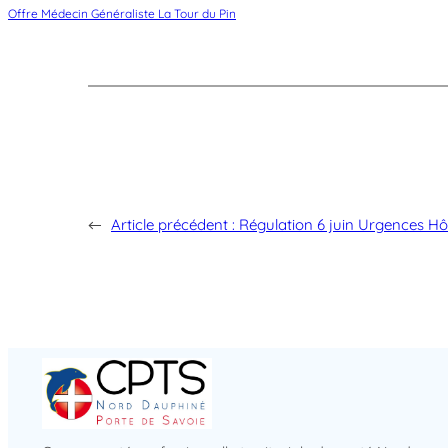
Offre Médecin Généraliste La Tour du Pin
←
Article précédent :
Régulation 6 juin Urgences Hô