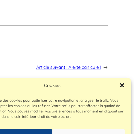
Article suivant :
Alerte canicule !
→
Cookies
ise des cookies pour optimiser votre navigation et analyser le trafic. Vous
ter les cookies ou les refuser. Votre refus pourrait affecter la qualité de
Politique de confidentialité
ation. Vous pouvez modifier vos préférences à tous moment en cliquant sur
Conditions générales
é dans le coin inférieur droit de votre écran.
© 2025 site réalisé par
CPTS FRANCE