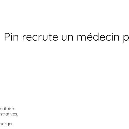
u Pin recrute un médecin 
ritoire.
tratives.
harger.