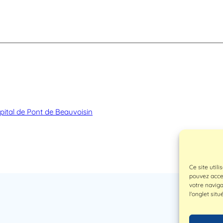
pital de Pont de Beauvoisin
Ce site util
pouvez accep
votre navig
l'onglet situ